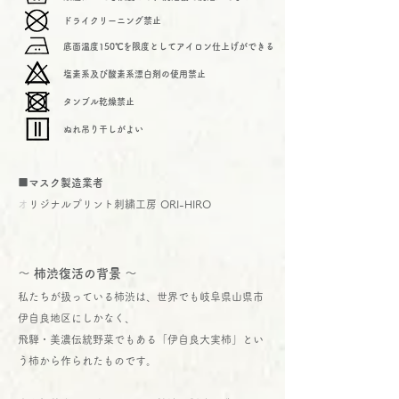
ドライクリーニング禁止
底面温度150℃を限度としてアイロン仕上げができる
塩素系及び酸素系漂白剤の使用禁止
タンブル乾燥禁止
ぬれ吊り干しがよい
■マスク製造業者
​
オリジナルプリント刺繍工房 ORI-HIRO​
～ 柿渋復活の背景 ～
私たちが扱っている柿渋は、世界でも岐阜県山県市
伊自良地区にしかなく、
飛騨・美濃伝統野菜でもある「伊自良大実柿」とい
う柿から作られたものです。