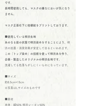
です。
長時間使用しても、マスクの嫌なにおいが気になり
ません。
マスク正面右下に桔梗紋をプリントしております。
​
■使用している柿渋生地
糸のなる前の状態で柿渋染めをすることにより、
柿
渋の抗菌・消臭効果が安定して出るといわれます。
この「トップ染め」の技術を使って
柿渋糸を作り、
企画・製造したオリジナルの柿渋生地です。
洗濯しても色落ちがしにくいものになっています。
■サイズ
約8.5cm×15cm
※写真はLサイズのものです
■素材
本体：綿50% 柿渋レーヨン50%