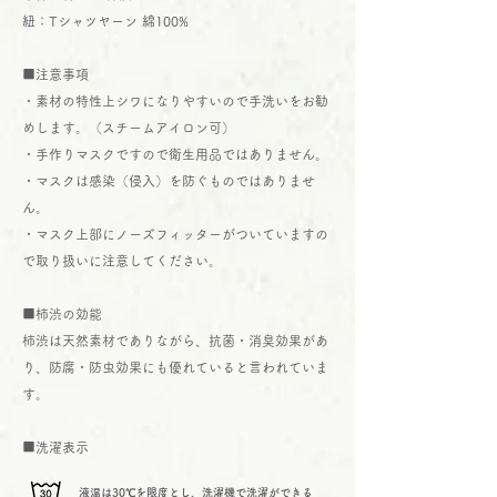
紐：Tシャツヤーン 綿100%
■注意事項
・素材の特性上シワになりやすいので手洗いをお勧
めします。（スチームアイロン可）
・手作りマスクですので衛生用品ではありません。
・マスクは感染（侵入）を防ぐものではありませ
ん。
・マスク上部にノーズフィッターがついていますの
で取り扱いに注意してください。
■柿渋の効能
柿渋は天然素材でありながら、抗菌・消臭効果があ
り、防腐・防虫効果にも優れていると言われていま
す。
■洗濯表示
液温は30℃を限度とし、洗濯機で洗濯ができる