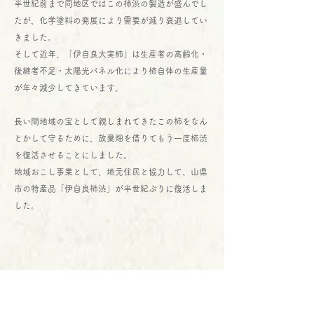
半世紀前まで同地区ではこの柿渋の製造が盛んでし
たが、化学塗料の発展により需要が減り衰退してい
きました。
そして近年、「伊自良大実柿」は生産者の高齢化・
後継者不足・太陽光パネル化により柿自体の生産量
が年々減少してきています。
長い間地域の宝として親しまれてきたこの柿をなん
とかして守るために、放棄畑を借りてもう一度柿渋
を復活させることにしました。
地域おこし事業として、地元住民と協力して、山県
市の特産品「伊自良柿渋」が半世紀ぶりに復活しま
した。